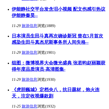
伊能静社交平台发含泪小视频 配文伤感引热议
伊能静秦昊--
11-29
旅游信息
浏览(1889)
日本演员生田斗真再次确诊新冠 曾在5月首次
感染生田斗真杰尼斯事务所人间失格--
11-29
旅游信息
浏览(1901)
组图：微博视界大会微光盛典 张若昀赵丽颖获
得年度品质演员-高清图集-
11-29
旅游信息
浏览(1930)
《虎胆巍城》定档央八，抗日题材，炮火连
天，注定收视爆款剧
11-25
旅游信息
浏览(1932)