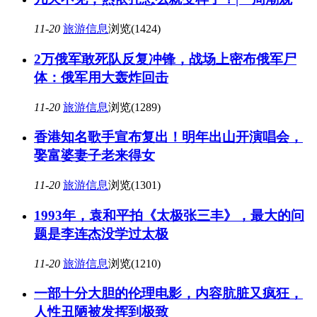
11-20
旅游信息
浏览(1424)
2万俄军敢死队反复冲锋，战场上密布俄军尸
体：俄军用大轰炸回击
11-20
旅游信息
浏览(1289)
香港知名歌手宣布复出！明年出山开演唱会，
娶富婆妻子老来得女
11-20
旅游信息
浏览(1301)
1993年，袁和平拍《太极张三丰》，最大的问
题是李连杰没学过太极
11-20
旅游信息
浏览(1210)
一部十分大胆的伦理电影，内容肮脏又疯狂，
人性丑陋被发挥到极致