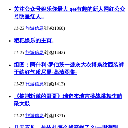
关注公众号娱乐你最大 get有趣的新人网红公众
号明星红人--
11-23
旅游信息
浏览(1868)
粑粑娱乐的主页-
11-23
旅游信息
浏览(1442)
组图：阿什利·罗伯茨一袭灰大衣搭条纹西装裤
干练好气质尽显-高清图集-
11-23
旅游信息
浏览(1413)
《披荆斩棘的哥哥》瑞奇布瑞吉挑战跳舞李响
敲大鼓
11-21
旅游信息
浏览(1371)
几天不见，热依扎怎么就变样了？|一周潮观