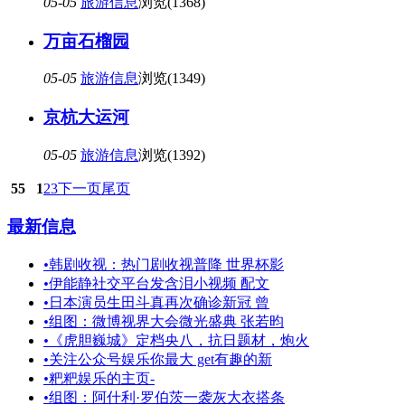
05-05
旅游信息
浏览(1368)
万亩石榴园
05-05
旅游信息
浏览(1349)
京杭大运河
05-05
旅游信息
浏览(1392)
55
1
2
3
下一页
尾页
最新信息
•
韩剧收视：热门剧收视普降 世界杯影
•
伊能静社交平台发含泪小视频 配文
•
日本演员生田斗真再次确诊新冠 曾
•
组图：微博视界大会微光盛典 张若昀
•
《虎胆巍城》定档央八，抗日题材，炮火
•
关注公众号娱乐你最大 get有趣的新
•
粑粑娱乐的主页-
•
组图：阿什利·罗伯茨一袭灰大衣搭条