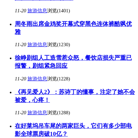
11-20
旅游信息
浏览(1401)
周冬雨出席金鸡奖开幕式穿黑色连体裤酷飒优
雅
11-20
旅游信息
浏览(1230)
徐峥剧组人工造雪惹众怒，餐饮店损失严重已
报警，剧组紧急回应
11-20
旅游信息
浏览(1228)
《再见爱人2》：苏诗丁的懂事，注定了她不会
被爱，心疼！
11-20
旅游信息
浏览(1288)
在好莱坞吊车尾的两家巨头，它们有多少部电
影全球票房破10亿？