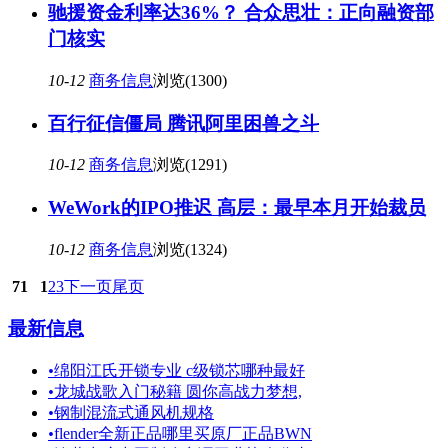
驰援资金利率达36%？ 合众思壮：正向融资部
门核实
10-12
商务信息
浏览(1300)
百行征信僵局 腾讯阿里困兽之斗
10-12
商务信息
浏览(1291)
WeWork的IPO推迟 高层：最早本月开始裁员
10-12
商务信息
浏览(1324)
71
1
2
3
下一页
尾页
最新信息
•
绵阳江氏开锁专业 c级锁芯哪种最好
•
龙城战歌入门秘籍 圆你高战力梦想,
•
钢制混流式通风机规格
•
flender全新正品哪里买原厂正品BWN