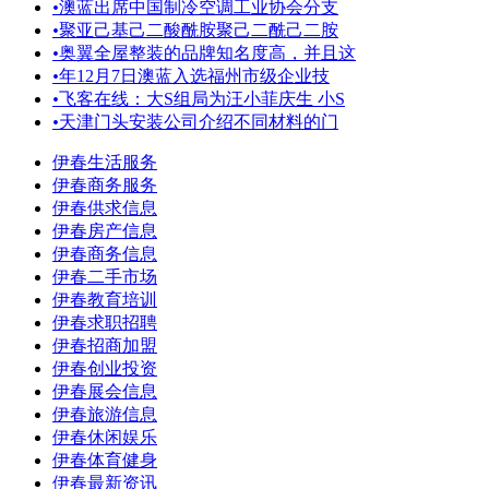
•
澳蓝出席中国制冷空调工业协会分支
•
聚亚己基己二酸酰胺聚己二酰己二胺
•
奥翼全屋整装的品牌知名度高，并且这
•
年12月7日澳蓝入选福州市级企业技
•
飞客在线：大S组局为汪小菲庆生 小S
•
天津门头安装公司介绍不同材料的门
伊春生活服务
伊春商务服务
伊春供求信息
伊春房产信息
伊春商务信息
伊春二手市场
伊春教育培训
伊春求职招聘
伊春招商加盟
伊春创业投资
伊春展会信息
伊春旅游信息
伊春休闲娱乐
伊春体育健身
伊春最新资讯