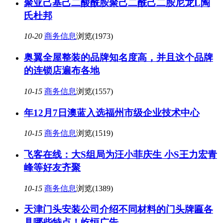
聚亚己基己二酸酰胺聚己二酰己二胺尼龙L陶
氏杜邦
10-20
商务信息
浏览(1973)
奥翼全屋整装的品牌知名度高，并且这个品牌
的连锁店遍布各地
10-15
商务信息
浏览(1557)
年12月7日澳蓝入选福州市级企业技术中心
10-15
商务信息
浏览(1519)
飞客在线：大S组局为汪小菲庆生 小S王力宏青
峰等好友齐聚
10-15
商务信息
浏览(1389)
天津门头安装公司介绍不同材料的门头牌匾各
具哪些特点！屹恒广告