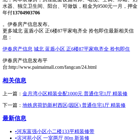
水器、独立卫生间、阳台、可做饭，租金为9500元一月，押金
年付
13704903706
。伊春房产信息发布。
更多城北 蓝盾小区 正6楼87平家电齐全 拎包即住最新相关信
息：
伊春房产信息
城北 蓝盾小区 正6楼87平家电齐全 拎包即住
伊春房产信息发布平
台:http://www.paimaimall.com/fangcan/24.html
相关信息
上一篇：
金月湾小区精装全配1000元 普通住宅1厅 精装修
下一篇：
地铁房荷韵新村西区(园区) 普通住宅1厅 精装修
最新信息
•
河东富强小区小二楼133平精装修带
•
滨河苑小区 一室两厅 80m 新装修