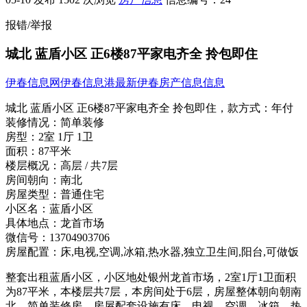
报错/举报
城北 蓝盾小区 正6楼87平家电齐全 拎包即住
伊春信息网
伊春信息港
最新伊春房产信息信息
城北 蓝盾小区 正6楼87平家电齐全 拎包即住，
款方式：
年付
装修情况：
简单装修
房型：
2室 1厅 1卫
面积：
87平米
楼层概况：
高层 / 共7层
房间朝向：
南北
房屋类型：
普通住宅
小区名：
蓝盾小区
具体地点：
龙首市场
微信号：
13704903706
房屋配置：
床,电视,空调,冰箱,热水器,独立卫生间,阳台,可做饭
整套出租蓝盾小区，小区地处银州龙首市场，2室1厅1卫面积
为87平米，本楼层共7层，本房间处于6层，房屋整体朝向朝南
北，简单装修房，房屋配套设施有床、电视、空调、冰箱、热