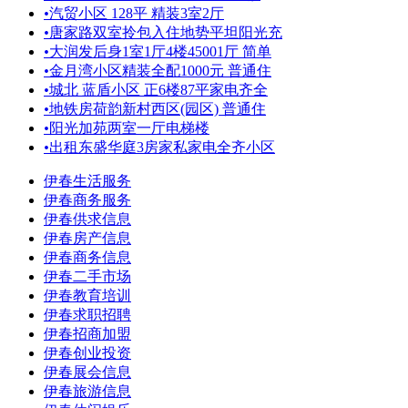
•
汽贸小区 128平 精装3室2厅
•
唐家路双室拎包入住地势平坦阳光充
•
大润发后身1室1厅4楼45001厅 简单
•
金月湾小区精装全配1000元 普通住
•
城北 蓝盾小区 正6楼87平家电齐全
•
地铁房荷韵新村西区(园区) 普通住
•
阳光加苑两室一厅电梯楼
•
出租东盛华庭3房家私家电全齐小区
伊春生活服务
伊春商务服务
伊春供求信息
伊春房产信息
伊春商务信息
伊春二手市场
伊春教育培训
伊春求职招聘
伊春招商加盟
伊春创业投资
伊春展会信息
伊春旅游信息