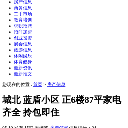
房产信息
商务信息
二手市场
教育培训
求职招聘
招商加盟
创业投资
展会信息
旅游信息
休闲娱乐
体育健身
最新资讯
最新推文
您现在的位置 :
首页
>
房产信息
城北 蓝盾小区 正6楼87平家电
齐全 拎包即住
05-10 发布
1502 次浏览
房产信息
信息编号：24