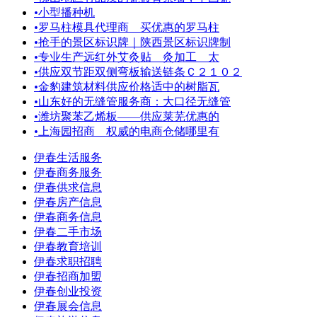
•
小型播种机
•
罗马柱模具代理商 买优惠的罗马柱
•
抢手的景区标识牌｜陕西景区标识牌制
•
专业生产远红外艾灸贴 灸加工 太
•
供应双节距双侧弯板输送链条Ｃ２１０２
•
金豹建筑材料供应价格适中的树脂瓦
•
山东好的无缝管服务商：大口径无缝管
•
潍坊聚苯乙烯板——供应莱芜优惠的
•
上海园招商＿权威的电商仓储哪里有
伊春生活服务
伊春商务服务
伊春供求信息
伊春房产信息
伊春商务信息
伊春二手市场
伊春教育培训
伊春求职招聘
伊春招商加盟
伊春创业投资
伊春展会信息