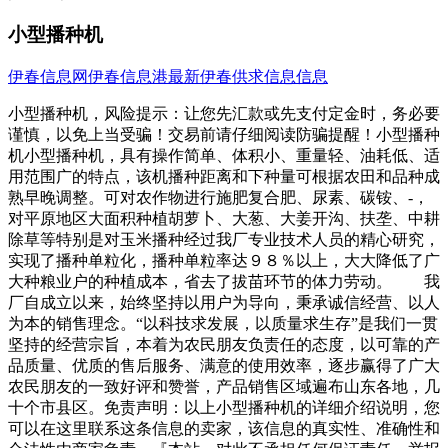
小型播种机
伊春信息网
伊春信息港
最新伊春供求信息信息
小型播种机，风险提示：让您先汇款或先支付定金时，务必要
谨慎，以免上当受骗！交易前请仔细阅读防骗提醒！小型播种
机小型播种机，具有操作简单、体积小、重量轻、油耗低、适
用范围广的特点，该机播种距离和下种量可根据农田和品种成
熟早晚调整。可对农作物进行施肥复合肥、尿素、碳铵、-，
对平原地区大面积种植胡萝卜、大葱、大姜开沟、扶垄、中耕
除草等特别是对玉米播种经过我厂专业技术人员的精心研究，
实现了播种单粒化，播种单粒率达９８％以上，大大降低了广
大种粮业户的种植成本，省去了拔苗环节的体力劳动。 我
厂自成立以来，始终坚持以用户为导向，秉承诚信经营、以人
为本的销售理念。“以科技求发展，以质量求生存”是我们一贯
坚持的经营宗旨，本着为农民朋友负责任的态度，以可靠的产
品质量、优质的售后服务、满意的使用效率，逐步赢得了广大
农民朋友的一致好评和赞誉，产品销售区域遍布山东各地，几
十个市县区。免责声明：以上小型播种机的详细介绍说明，您
可以在这里联系这条信息的卖家，该信息的真实性、准确性和