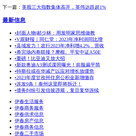
下一篇：
美股三大指数集体高开，英伟达跌超1%
最新信息
•
封面人物|郝少林：用发明家思维做教
•
V观财报｜同仁堂：2023年净利润同比增
•
县域发力！农行2023年净利增4.2%，营收
•
卷完场内卷联接？摩根、平安中证A50E
•
重磅！比亚迪又放大招
•
新款奥迪A3测试谍照曝光！前脸扁平简
•
特斯拉或在华减产以应对增长放缓危
•
2023年度甘孜州住房公积金新增缴存
•
连发9条！泰州这里即将拆迁！
•
债务纠纷引发信披违规，复旦复华连续
伊春生活服务
伊春商务服务
伊春供求信息
伊春房产信息
伊春商务信息
伊春二手市场