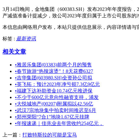
3月14日晚间，金地集团（600383.SH）发布2023年年度报
产减值准备计提减少，致公司2023年度归属于上市公司股东的净利
本信息由网络用户发布，
本站只提供信息展示，内容详情请与
标签 :
最新资讯
相关文章
•
雅居乐集团(03383)前两个月的预售
•
春节旅游“热辣滚烫”！8天花费6327
•
吉华集团(603980.SH)全资孙公司拟
•
英飞拓：预计2023年净亏损7.3亿9亿元
•
福建下达补助资金10.74亿元推进保
•
不少于600亿元意向性融资支持，浦发
•
大悦城地产(00207)附属拟以42.56亿
•
武汉7宗地块集中拍卖时间推迟至6月
•
郑州荥阳“7合1”地块1.67亿元挂牌
•
年报速递｜佳兆业去年营收约254亿元，
上一篇：
打败特斯拉的可能是宝马