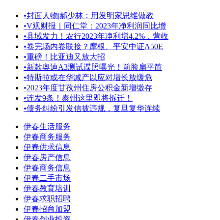
•
封面人物|郝少林：用发明家思维做教
•
V观财报｜同仁堂：2023年净利润同比增
•
县域发力！农行2023年净利增4.2%，营收
•
卷完场内卷联接？摩根、平安中证A50E
•
重磅！比亚迪又放大招
•
新款奥迪A3测试谍照曝光！前脸扁平简
•
特斯拉或在华减产以应对增长放缓危
•
2023年度甘孜州住房公积金新增缴存
•
连发9条！泰州这里即将拆迁！
•
债务纠纷引发信披违规，复旦复华连续
伊春生活服务
伊春商务服务
伊春供求信息
伊春房产信息
伊春商务信息
伊春二手市场
伊春教育培训
伊春求职招聘
伊春招商加盟
伊春创业投资