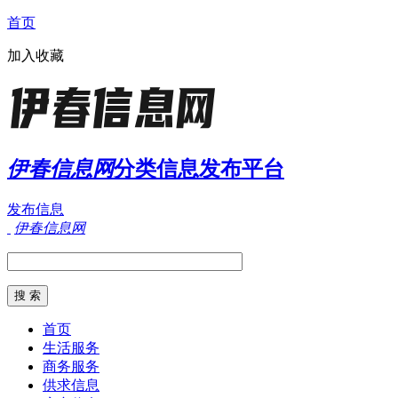
首页
加入收藏
伊春信息网
分类信息发布平台
发布信息
伊春信息网
首页
生活服务
商务服务
供求信息