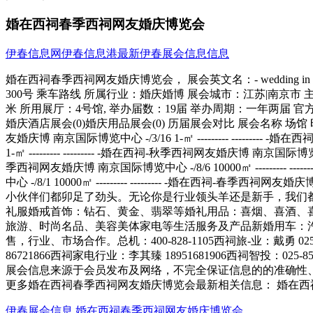
婚在西祠春季西祠网友婚庆博览会
伊春信息网
伊春信息港
最新伊春展会信息信息
婚在西祠春季西祠网友婚庆博览会， 展会英文名：- wedding in spring -ryone - -ryone net friend wedding fair 举办时间：-/3/10----/3/11 举办展馆：南京国际博览中心;江苏省南京市建邺区江东中路300号 乘车路线 所属行业：婚庆婚博 展会城市：江苏|南京市 主办单位：南京市商务局 西祠胡同网站 承办单位：南京市会展办 南京市会展行业协会 南京嘉网传媒有限公司 展会面积：1-平方米 所用展厅：4号馆, 举办届数：19届 举办周期：一年两届 官方-：-://hunbohui.xici.net 参观登记 展位预订 设计搭建 本展会所属专题：婚庆展会(0)婚纱展会(0)婚纱
更多婚在西祠春季西祠网友婚庆博览会最新相关信息： 婚在西
伊春展会信息
婚在西祠春季西祠网友婚庆博览会